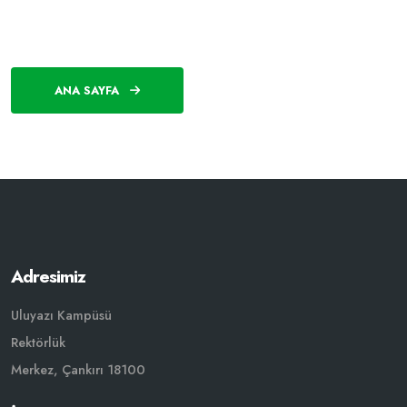
ANA SAYFA
Adresimiz
Uluyazı Kampüsü
Rektörlük
Merkez, Çankırı 18100