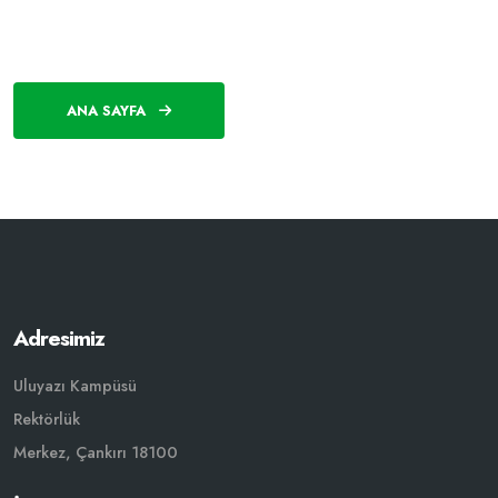
ANA SAYFA
Adresimiz
Uluyazı Kampüsü
Rektörlük
Merkez, Çankırı 18100