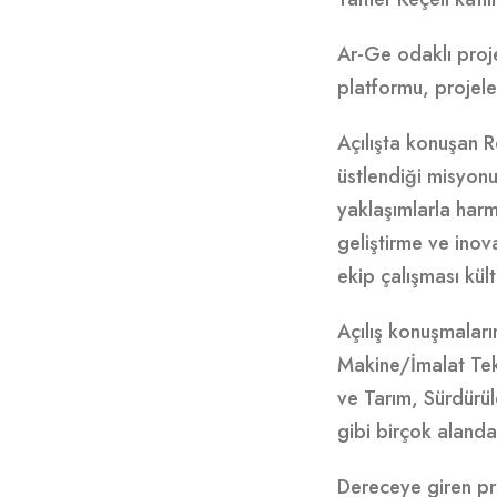
Ar-Ge odaklı proje
platformu, projeler
Açılışta konuşan R
üstlendiği misyonu
yaklaşımlarla har
geliştirme ve inov
ekip çalışması kült
Açılış konuşmaları
Makine/İmalat Tekn
ve Tarım, Sürdürül
gibi birçok alanda
Dereceye giren pro