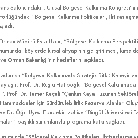
ns Salonu’ndaki I. Ulusal Bölgesel Kalkınma Kongresi’nin i
rlüğündeki “Bölgesel Kalkınma Politikaları, İhtisaslaşma 
aşladı.
Orman Müdürü Esra Uzun, “Bölgesel Kalkınma Perspektifind
sunumunda, köylerde kırsal altyapının geliştirilmesi, kırsa
ve Orman Bakanlığı’nın hedeflerini açıkladı.
araduman “Bölgesel Kalkınmada Stratejik Bitki: Kenevir v
paylaştı. Prof. Dr. Rüştü Hatipoğlu “Bölgesel Kalkınmada Ü
i”, Prof. Dr. Tamer Keçeli “Çankırı Kaya Tuzunun Sektörel
 Hammaddeler İçin Sürdürülebilirlik Rezerve Alanları Olu
e Dr. Öğr. Üyesi Ebubekir İzol ise “Bingöl Üniversitesi 
maları” başlıklı sunumlarıyla programa katkı sağladı.
turumunda “Bölgesel Kalkınma Politikaları, İhtisaslaşma ve