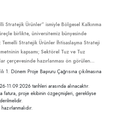
i Stratejik Ürünler” ismiyle Bölgesel Kalkınma
üreçle birlikte, üniversitemiz bünyesinde
emelli Stratejik Ürünler İhtisaslaşma Strateji
rı metninin kapsamı; Sektörel Tuz ve Tuz
amlar çerçevesinde hazırlanması ön görülen
i, kimlerin başvurabileceği, başvuru
Yılı 1. Dönem Proje Başvuru Çağrısına çıkılmasına
laşma Proje İş Akış Şeması (Ek-2), Ön
-11.09.2026 tarihleri arasında alınacaktır.
Formu (Ek-5) ve Proje Başvurusu Sunum Şablonu
a fatura, proje ekibinin özgeçmişleri, gerekliyse
erilmelidir.
hazırlanmalıdır.