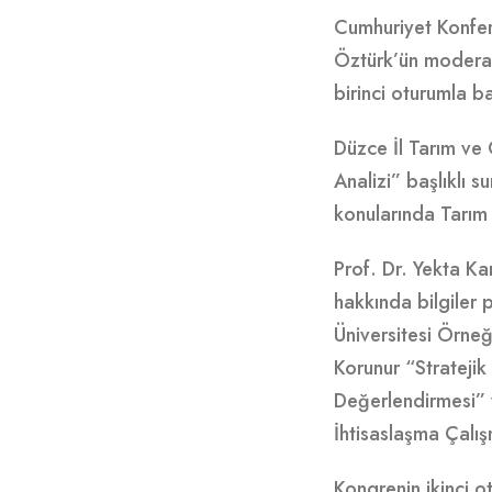
Cumhuriyet Konfera
Öztürk’ün moderatö
birinci oturumla b
Düzce İl Tarım ve 
Analizi” başlıklı 
konularında Tarım 
Prof. Dr. Yekta K
hakkında bilgiler 
Üniversitesi Örneğ
Korunur “Stratejik
Değerlendirmesi” v
İhtisaslaşma Çalış
Kongrenin ikinci o