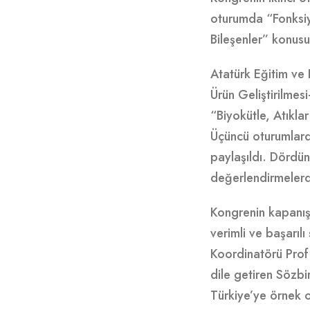
oturumda “Fonksiy
Bileşenler” konusun
Atatürk Eğitim ve 
Ürün Geliştirilmesi
“Biyokütle, Atıkla
Üçüncü oturumlarda
paylaşıldı. Dördün
değerlendirmelerd
Kongrenin kapanış
verimli ve başarıl
Koordinatörü Prof.
dile getiren Sözbir
Türkiye’ye örnek o