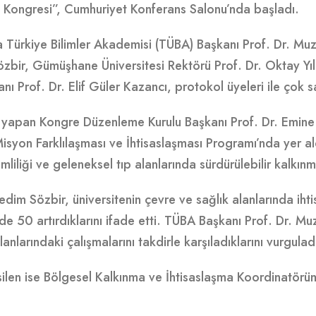
 Kongresi”, Cumhuriyet Konferans Salonu’nda başladı.
a Türkiye Bilimler Akademisi (TÜBA) Başkanı Prof. Dr. Mu
özbir, Gümüşhane Üniversitesi Rektörü Prof. Dr. Oktay Yı
anı Prof. Dr. Elif Güler Kazancı, protokol üyeleri ile çok
ı yapan Kongre Düzenleme Kurulu Başkanı Prof. Dr. Emine 
syon Farklılaşması ve İhtisaslaşması Programı’nda yer al
rimliliği ve geleneksel tıp alanlarında sürdürülebilir kalkı
edim Sözbir, üniversitenin çevre ve sağlık alanlarında ihti
e 50 artırdıklarını ifade etti. TÜBA Başkanı Prof. Dr. Mu
nlarındaki çalışmalarını takdirle karşıladıklarını vurgulad
silen ise Bölgesel Kalkınma ve İhtisaslaşma Koordinatörü