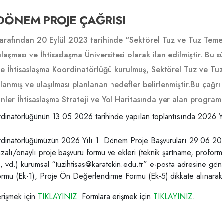
. DÖNEM PROJE ÇAĞRISI
arafından 20 Eylül 2023 tarihinde “Sektörel Tuz ve Tuz Temell
laşması ve İhtisaslaşma Üniversitesi olarak ilan edilmiştir. Bu s
e İhtisaslaşma Koordinatörlüğü kurulmuş, Sektörel Tuz ve Tuz T
rlanmış ve ulaşılması planlanan hedefler belirlenmiştir.Bu çağ
rünler İhtisaslaşma Strateji ve Yol Haritasında yer alan progr
dirme süreçleri, bu süreç kapsamındaki değerlendirme kriterler
rdinatörlüğünün 13.05.2026 tarihinde yapılan toplantısında 2026 
gisi ve diğer ek belgeleri “Proje Başvuru Formu (Ek-1), İhtisas
rdinatörlüğümüzün 2026 Yılı 1. Dönem Proje Başvuruları 29.06.2026
rleri (Ek-3), İhtisas Proje Türleri (Ek-4), Ön Değerlendirme 
mzalı/onaylı proje başvuru formu ve ekleri (teknik şartname, proform
.
i, vd.) kurumsal “tuzihtisas@karatekin.edu.tr” e-posta adresine gönd
rmu (Ek-1), Proje Ön Değerlendirme Formu (Ek-5) dikkate alınarak 
erişmek için
TIKLAYINIZ.
Formlara erişmek için
TIKLAYINIZ.