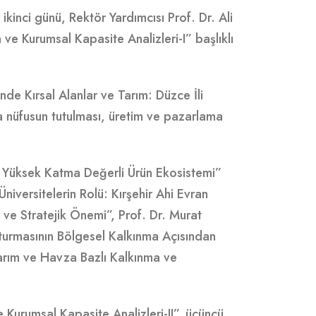
kinci günü, Rektör Yardımcısı Prof. Dr. Ali
ve Kurumsal Kapasite Analizleri-I” başlıklı
e Kırsal Alanlar ve Tarım: Düzce İli
lda nüfusun tutulması, üretim ve pazarlama
e Yüksek Katma Değerli Ürün Ekosistemi”
niversitelerin Rolü: Kırşehir Ahi Evran
 ve Stratejik Önemi”, Prof. Dr. Murat
şturmasının Bölgesel Kalkınma Açısından
Tarım ve Havza Bazlı Kalkınma ve
 Kurumsal Kapasite Analizleri-II”, üçüncü