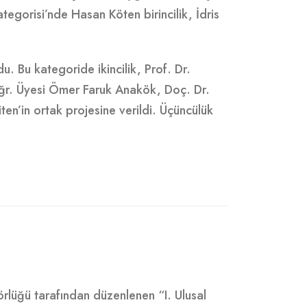
egorisi’nde Hasan Köten birincilik, İdris
u. Bu kategoride ikincilik, Prof. Dr.
ğr. Üyesi Ömer Faruk Anakök, Doç. Dr.
en’in ortak projesine verildi. Üçüncülük
örlüğü tarafından düzenlenen “I. Ulusal