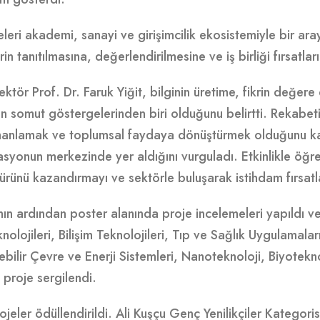
leri akademi, sanayi ve girişimcilik ekosistemiyle bir ara
in tanıtılmasına, değerlendirilmesine ve iş birliği fırsatlar
ektör Prof. Dr. Faruk Yiğit, bilginin üretime, fikrin değe
n somut göstergelerinden biri olduğunu belirtti. Rekabetin
manlamak ve toplumsal faydaya dönüştürmek olduğunu kayd
asyonun merkezinde yer aldığını vurguladı. Etkinlikle öğren
ürünü kazandırmayı ve sektörle buluşarak istihdam fırsatlar
nın ardından poster alanında proje incelemeleri yapıldı ve
olojileri, Bilişim Teknolojileri, Tıp ve Sağlık Uygulamal
ebilir Çevre ve Enerji Sistemleri, Nanoteknoloji, Biyotekn
 proje sergilendi.
jeler ödüllendirildi. Ali Kuşçu Genç Yenilikçiler Kategori