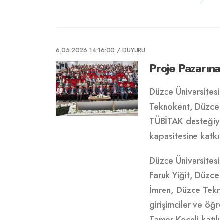
6.05.2026 14:16:00
/ DUYURU
Proje Pazarına
Düzce Üniversites
Teknokent, Düzce 
TÜBİTAK desteğiyl
kapasitesine katkı
Düzce Üniversitesi
Faruk Yiğit, Düzc
İmren, Düzce Tekno
girişimciler ve öğ
Tamer Keçeli katıl