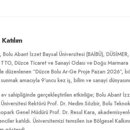
 Katılım
i, Bolu Abant İzzet Baysal Üniversitesi (BAİBÜ), DÜSİM
TTO, Düzce Ticaret ve Sanayi Odası ve Doğu Marmara Ka
e düzenlenen “Düzce Bolu Ar-Ge Proje Pazarı 2026”, bölg
 sunmak amacıyla 9’uncu kez iş, bilim ve sanayi dünyasını 
 ev sahipliğinde gerçekleştirilen etkinliğe; Bolu Abant İzz
e Üniversitesi Rektörü Prof. Dr. Nedim Sözbir, Bolu Tekn
park Genel Müdürü Prof. Dr. Resul Kara, akademisyenler, 
renciler katıldı. Üniversitemizi temsilen ise Bölgesel Kalk
ım gösterdi.