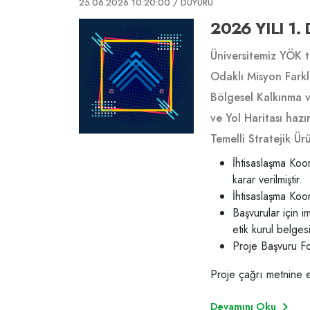
25.06.2026 10:20:00
/ DUYURU
2026 YILI 1
Üniversitemiz YÖK t
Odaklı Misyon Farklı
Bölgesel Kalkınma v
ve Yol Haritası hazı
Temelli Stratejik Ü
projelerin değerlen
İhtisaslaşma Koo
karar verilmiştir.
aşamaları, bütçe bil
İhtisaslaşma Koo
Değerlendirme Krite
Başvurular için i
(Ek-6)” içermektedir
etik kurul belges
Proje Başvuru Fo
Proje çağrı metnine 
Devamını Oku