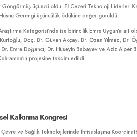
 Göngörmüş üçüncü oldu. El Cezeri Teknoloji Liderleri Kat
, Hüsnü Gerengi üçüncülük ödülüne değer görüldü.
raştırma Kategorisi’nde ise birincilik Emre Uygun’a ait old
urtoğlu, Doç. Dr. Güven Akçay, Dr. Ozan Yılmaz, Dr. Ö
, Dr. Emre Doğancı, Dr. Hüseyin Babayev ve Aziz Alper Bit
Kahraman’ın projesine takdim edildi.
esel Kalkınma Kongresi
 Çevre ve Sağlık Teknolojilerinde İhtisaslaşma Koordinat