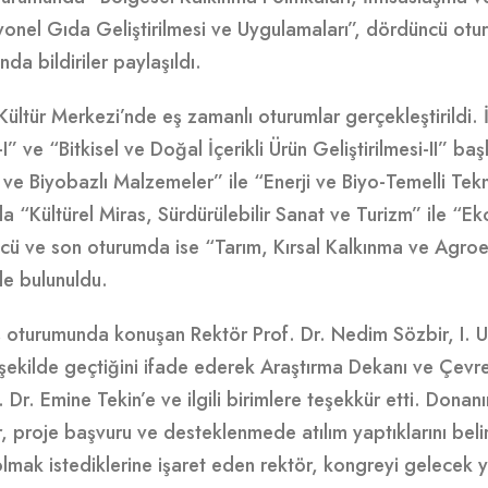
onel Gıda Geliştirilmesi ve Uygulamaları”, dördüncü otu
da bildiriler paylaşıldı.
Kültür Merkezi’nde eş zamanlı oturumlar gerçekleştirildi. İ
-I” ve “Bitkisel ve Doğal İçerikli Ürün Geliştirilmesi-II” başl
r ve Biyobazlı Malzemeler” ile “Enerji ve Biyo-Temelli Tekn
 “Kültürel Miras, Sürdürülebilir Sanat ve Turizm” ile “Eko
cü ve son oturumda ise “Tarım, Kırsal Kalkınma ve Agroeko
e bulunuldu.
 oturumunda konuşan Rektör Prof. Dr. Nedim Sözbir, I. U
ı şekilde geçtiğini ifade ederek Araştırma Dekanı ve Çevre
 Dr. Emine Tekin’e ve ilgili birimlere teşekkür etti. Dona
, proje başvuru ve desteklenmede atılım yaptıklarını belirt
lmak istediklerine işaret eden rektör, kongreyi gelecek y