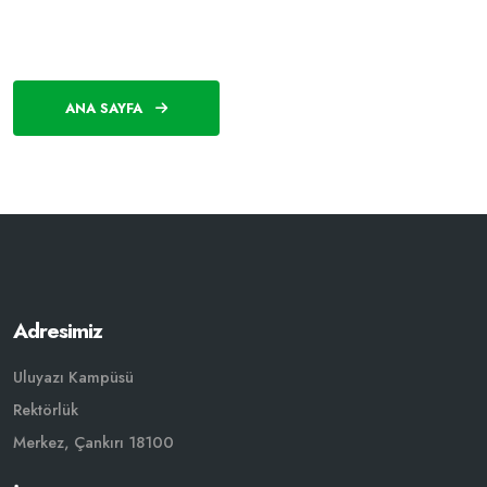
ANA SAYFA
Adresimiz
Uluyazı Kampüsü
Rektörlük
Merkez, Çankırı 18100